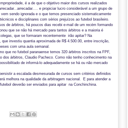
propriedade, é a de que o objetivo maior dos cursos realizados
recadar...arrecadar..... e propiciar lucro considerável a um grupo de
e vem sendo ignorada e o que temos presenciado sistematicamente
cnicos e disciplinares com sérios prejuízos ao futebol brasileiro.
sos de árbitros, há poucos dias recebi e-mail de um recém formando
nou que se não há mercado para tantos árbitros e a maioria é
colegas, que se formaram recentemente irão apitar? Na
u, que investiu quantia aproximada de R$ 4.500.00, entre inscrição,
 meses com uma aula semanal.
mo que no futebol paranaense temos 320 árbitros inscritos na FPF,
ão dos árbitros, Claudio Pacheco. Como não tenho conhecimento na
possibilitado de informá-lo adequadamente se há ou não mercado
persistir a escalada desmesurada de cursos sem critérios definidos
verá melhora na qualidade da arbitragem nacional.
E para atender a
utebol deverão ser enviados para apitar
na Conchinchina.