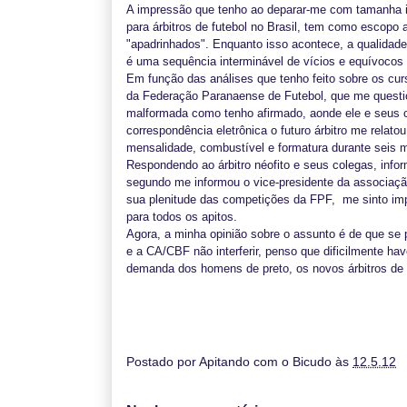
A impressão que tenho ao deparar-me com tamanha im
para árbitros de futebol no Brasil, tem como escopo ar
"apadrinhados". Enquanto isso acontece, a qualidad
é uma sequência interminável de vícios e equívocos té
Em função das análises que tenho feito sobre os cur
da Federação Paranaense de Futebol, que me questio
malformada como tenho afirmado, aonde ele e seus 
correspondência eletrônica o futuro árbitro me relato
mensalidade, combustível e formatura durante seis
Respondendo ao árbitro néofito e seus colegas, infor
segundo me informou o vice-presidente da associaç
sua plenitude das competições da FPF,
me sinto im
para todos os apitos.
Agora, a minha opinião sobre o assunto é de que se 
e a CA/CBF não interferir, penso que dificilmente ha
demanda dos homens de preto, os novos árbitros de f
Postado por
Apitando com o Bicudo
às
12.5.12